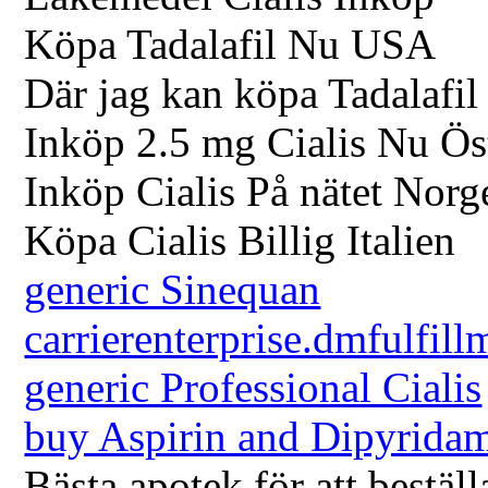
Köpa Tadalafil Nu USA
Där jag kan köpa Tadalafi
Inköp 2.5 mg Cialis Nu Ös
Inköp Cialis På nätet Norg
Köpa Cialis Billig Italien
generic Sinequan
carrierenterprise.dmfulfill
generic Professional Cialis
buy Aspirin and Dipyrida
Bästa apotek för att beställ