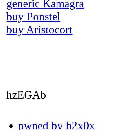
generic Kamagra
buy Ponstel
buy Aristocort
hzEGAb
pwned by h2x0x