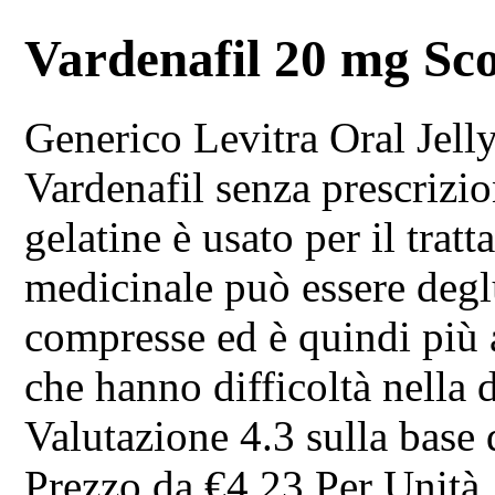
Vardenafil 20 mg Sco
Generico Levitra Oral Jell
Vardenafil senza prescrizi
gelatine è usato per il tra
medicinale può essere deglu
compresse ed è quindi più a
che hanno difficoltà nella 
Valutazione
4.3
sulla base
Prezzo da
€4.23
Per Unità