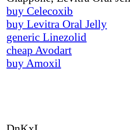
buy Celecoxib
buy Levitra Oral Jelly
generic Linezolid
cheap Avodart
buy Amoxil
DnKxL