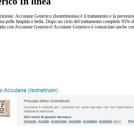
ico In linea
zione. Accutane Generico (Isotretinoina) è il trattamento e la prevenz
 una pelle limpida e bella. Dopo un ciclo del trattamento completo 95% de
impido con Accutane Generico! Accutane Generico è conosciuto anche com