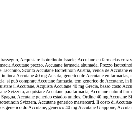
trassegno, Acquistare Isotretinoin Israele, Accutane en farmacias cruz
armacia Accutane prezzo, Accutane farmacia ahumada, Prezzo Isotretino
Tacchino, Sconto Accutane Isotretinoin Austria, venda de Accutane e
in linea Accutane 40 mg Austria, generico de Accutane en farmacias, o
a, si può comprare Accutane farmacia, tem generico do Accutane, in l
stare il Accutane, Acquista Accutane 40 mg Grecia, basso costo Accut
e Svizzera, acquistare Accutane parafarmacia, Accutane natural farmac
pagna, Accutane generico estados unidos, Ordine 40 mg Accutane Sin
otretinoin Svizzera, Accutane generico mastercard, Il costo di Accutane
os generico do Accutane, generico 40 mg Accutane Giappone, Accutane 