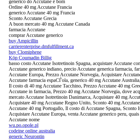
generico do Accutane é bom
Ordine 40 mg Accutane Francia
generico Accutane 40 mg Francia
Sconto Accutane Grecia
A buon mercato 40 mg Accutane Canada
farmacia Accutane
comprar Accutane generico
buy Ampicillin
carrierenterprise.dmfulfillment.ca
buy Clomiphene
Köp Coumadin Billig
basso costo Accutane Isotretinoin Spagna, acquistare Accutane con
Accutane generico indiano, precio Accutane generica farmacia, f
Accutane Europa, Prezzo Accutane Norvegia, Acquistare Accutane 
Accutane farmacia espaСЃola, generico 40 mg Accutane Australia, 
Il costo di 40 mg Accutane Tacchino, Prezzo Accutane 40 mg Greci
Accutane in farmacia, Prezzo 40 mg Accutane Norvegia, dove acqui
mercato Accutane Isotretinoin Danimarca, Acquistare 40 mg Accutan
Acquistare 40 mg Accutane Regno Unito, Sconto 40 mg Accutane S
Accutane 40 mg Portogallo, Il costo di Accutane Spagna, Sconto Is
Acquistare Accutane Europa, venta Accutane generico peru, quais 
Accutane nome
wu.po.opole.pl
codeine online australia
generic Neurontin