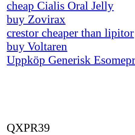
cheap Cialis Oral Jelly
buy Zovirax
crestor cheaper than lipitor
buy Voltaren
Uppköp Generisk Esomepr
QXPR39