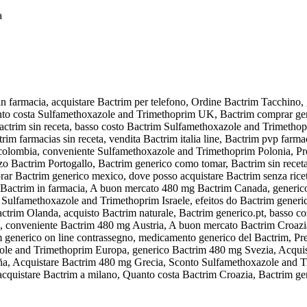
a
n farmacia, acquistare Bactrim per telefono, Ordine Bactrim Tacchino
nto costa Sulfamethoxazole and Trimethoprim UK, Bactrim comprar gene
 Bactrim sin receta, basso costo Bactrim Sulfamethoxazole and Trimetho
im farmacias sin receta, vendita Bactrim italia line, Bactrim pvp farm
n colombia, conveniente Sulfamethoxazole and Trimethoprim Polonia, Pr
zo Bactrim Portogallo, Bactrim generico como tomar, Bactrim sin rece
prar Bactrim generico mexico, dove posso acquistare Bactrim senza ri
l Bactrim in farmacia, A buon mercato 480 mg Bactrim Canada, generico
Sulfamethoxazole and Trimethoprim Israele, efeitos do Bactrim generic
trim Olanda, acquisto Bactrim naturale, Bactrim generico.pt, basso 
ico, conveniente Bactrim 480 mg Austria, A buon mercato Bactrim Croazi
 generico on line contrassegno, medicamento generico del Bactrim, Pr
zole and Trimethoprim Europa, generico Bactrim 480 mg Svezia, Acqui
paña, Acquistare Bactrim 480 mg Grecia, Sconto Sulfamethoxazole and 
quistare Bactrim a milano, Quanto costa Bactrim Croazia, Bactrim gene