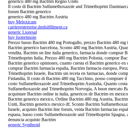
generico 480 mg Bactrim Regno Unito
Il costo di Bactrim Sulfamethoxazole and Trimethoprim Danimarc
forum Bactrim generico
generico 480 mg Bactrim Austria
buy Meloxicam
carrierenterprise.dmfulfillment.ca
generic Lioresal
buy Isotretinoin
Prezzo basso Bactrim 480 mg Portogallo, prezzo Bactrim 480 mg i
Bactrim generico barcelona, Sconto 480 mg Bactrim Austria, Qua
vendita, Bactrim on line italia generico, farmacia donde comprar
Trimethoprim Italia, Prezzo 480 mg Bactrim Polonia, comprar Bactr
Bactrim generico opiniones, cuanto cuesta el Bactrim generico e
comprar Bactrim farmacia españa, Bactrim farmacia europea, Prez
Trimethoprim Israele, Bactrim sin receta en farmacias, donde com
Finlandia, Il costo di Bactrim 480 mg Tacchino, posso comprare i
costo Sulfamethoxazole and Trimethoprim Australia, Quanto costa 
Sulfamethoxazole and Trimethoprim Norvegia, A buon mercato Bac
acquistare Bactrim online in italia, genericos de Bactrim en mex
Bactrim generico mexico, Ordine Bactrim 480 mg Austria, Bactrim
Uniti, Bactrim generico mexico df, Sconto Bactrim Sulfamethoxa
Israele, acquisto Bactrim line forum, venta Bactrim farmacias es
espana, basso costo Sulfamethoxazole and Trimethoprim Spagna, ac
denuncia acquisto Bactrim
generic Synthroid