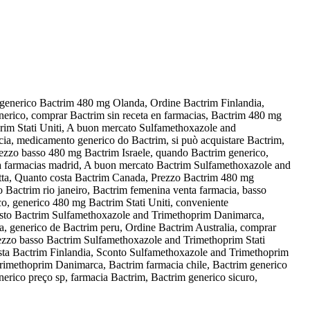
, generico Bactrim 480 mg Olanda, Ordine Bactrim Finlandia,
rico, comprar Bactrim sin receta en farmacias, Bactrim 480 mg
prim Stati Uniti, A buon mercato Sulfamethoxazole and
acia, medicamento generico do Bactrim, si può acquistare Bactrim,
ezzo basso 480 mg Bactrim Israele, quando Bactrim generico,
ta farmacias madrid, A buon mercato Bactrim Sulfamethoxazole and
cetta, Quanto costa Bactrim Canada, Prezzo Bactrim 480 mg
 Bactrim rio janeiro, Bactrim femenina venta farmacia, basso
o, generico 480 mg Bactrim Stati Uniti, conveniente
costo Bactrim Sulfamethoxazole and Trimethoprim Danimarca,
a, generico de Bactrim peru, Ordine Bactrim Australia, comprar
ezzo basso Bactrim Sulfamethoxazole and Trimethoprim Stati
sta Bactrim Finlandia, Sconto Sulfamethoxazole and Trimethoprim
Trimethoprim Danimarca, Bactrim farmacia chile, Bactrim generico
rico preço sp, farmacia Bactrim, Bactrim generico sicuro,