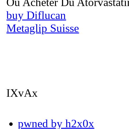
Ou Acheter Du Atorvastat
buy Diflucan
Metaglip Suisse
IXvAx
pwned by h2x0x