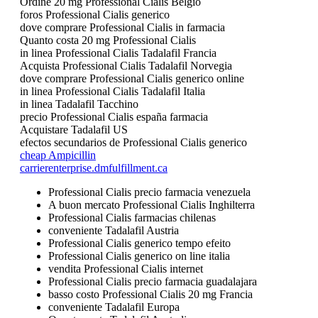
Ordine 20 mg Professional Cialis Belgio
foros Professional Cialis generico
dove comprare Professional Cialis in farmacia
Quanto costa 20 mg Professional Cialis
in linea Professional Cialis Tadalafil Francia
Acquista Professional Cialis Tadalafil Norvegia
dove comprare Professional Cialis generico online
in linea Professional Cialis Tadalafil Italia
in linea Tadalafil Tacchino
precio Professional Cialis españa farmacia
Acquistare Tadalafil US
efectos secundarios de Professional Cialis generico
cheap Ampicillin
carrierenterprise.dmfulfillment.ca
Professional Cialis precio farmacia venezuela
A buon mercato Professional Cialis Inghilterra
Professional Cialis farmacias chilenas
conveniente Tadalafil Austria
Professional Cialis generico tempo efeito
Professional Cialis generico on line italia
vendita Professional Cialis internet
Professional Cialis precio farmacia guadalajara
basso costo Professional Cialis 20 mg Francia
conveniente Tadalafil Europa